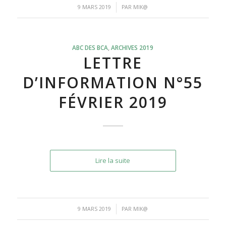
/
9 MARS 2019
PAR
MIK@
ABC DES BCA
,
ARCHIVES 2019
LETTRE
D’INFORMATION N°55
FÉVRIER 2019
Lire la suite
/
9 MARS 2019
PAR
MIK@